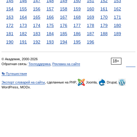
145
146
147
148
149
150
151
152
153
154
155
156
157
158
159
160
161
162
163
164
165
166
167
168
169
170
171
172
173
174
175
176
177
178
179
180
181
182
183
184
185
186
187
188
189
190
191
192
193
194
195
196
© Академик, 2000-2026
18+
Обратная связь:
Техподдержка
,
Реклама на сайте
👣 Путешествия
Экспорт словарей на сайты
, сделанные на PHP,
Joomla,
Drupal,
WordPress, MODx.